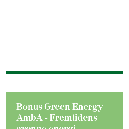
Bonus Green Energy
AmbA - Fremtidens
grønne energi